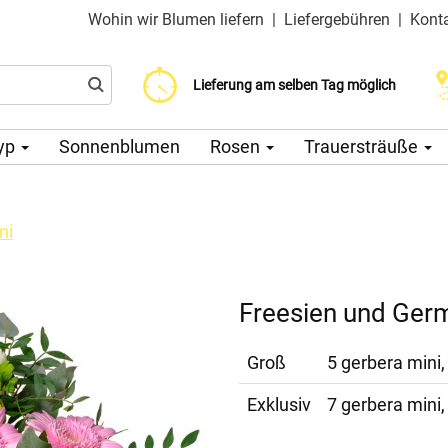
Wohin wir Blumen liefern
|
Liefergebühren
|
Kont
Liefergebühr ab 200 CZK
Wählen Sie Ihr Lieferdatum
Lieferung am selben Tag möglich
yp
Sonnenblumen
Rosen
Trauersträuße
ni
Freesien und Germ
Groß
5 gerbera mini, 
Exklusiv
7 gerbera mini, 