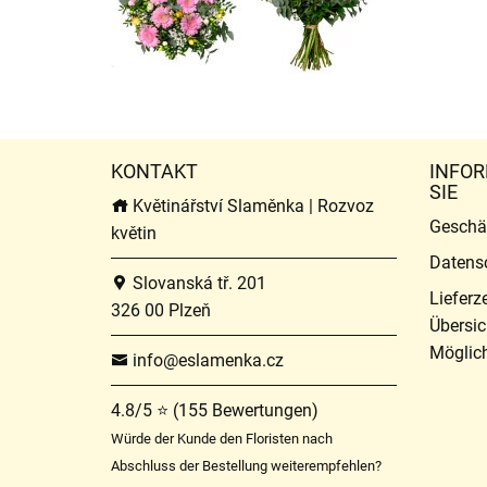
KONTAKT
INFOR
SIE
Květinářství Slaměnka | Rozvoz
Geschä
květin
Datens
Slovanská tř. 201
Lieferz
326 00 Plzeň
Übersic
Möglich
info@eslamenka.cz
4.8/5 ⭐ (155 Bewertungen)
Würde der Kunde den Floristen nach
Abschluss der Bestellung weiterempfehlen?