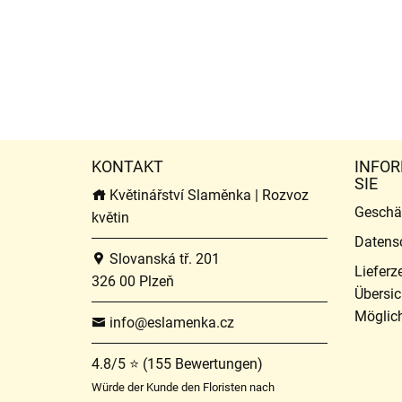
KONTAKT
INFOR
SIE
Květinářství Slaměnka | Rozvoz
Geschä
květin
Datens
Slovanská tř. 201
Lieferz
326 00 Plzeň
Übersic
Möglich
info@eslamenka.cz
4.8/5 ⭐ (155 Bewertungen)
Würde der Kunde den Floristen nach