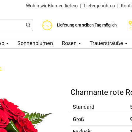
Wohin wir Blumen liefern
|
Liefergebühren
|
Kont
Liefergebühr ab 200 CZK
Wählen Sie Ihr Lieferdatum
Lieferung am selben Tag möglich
yp
Sonnenblumen
Rosen
Trauersträuße
n
Charmante rote R
Standard
Groß
Exklusiv