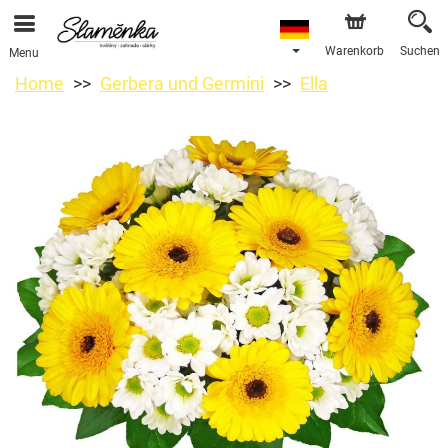
Warenkorb
Suchen
Menu
Home
Gerbera und Germini
Ella