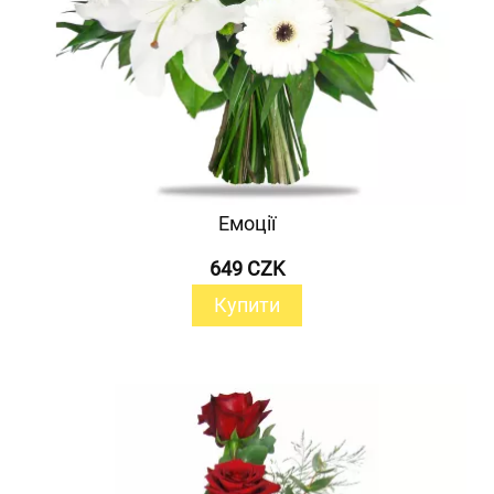
Емоції
649 CZK
Купити