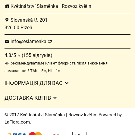
Květinářství Slaměnka | Rozvoz květin
Slovanská tř. 201
326 00 Plzeň
info@eslamenka.cz
4.8/5 ⭐ (155 відгуків)
Чи рекомендуватиме клієнт флориста після виконання
замовлення? ТАК = 5⭐, НІ = 1⭐
ІНФОРМАЦІЯ ДЛЯ ВАС
Загальні умови ведення господарської діяльності
ДОСТАВКА КВІТІВ
Захист персональних даних
Вартість доставки
Час доставки квітів – огляд можливостей
© 2017 Květinářství Slaměnka | Rozvoz květin. Powered by
Куди ми доставляємо квіти
LaFlora.com
.
Файли cookie