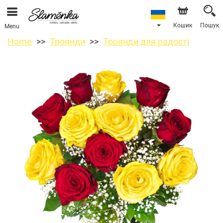
Кошик
Пошук
Menu
Home
Троянди
Троянди для радості