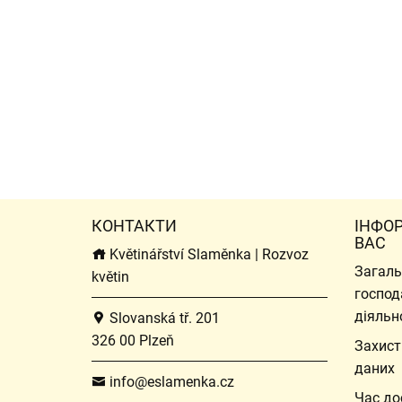
КОНТАКТИ
ІНФО
ВАС
Květinářství Slaměnka | Rozvoz
Загаль
květin
господ
діяльн
Slovanská tř. 201
326 00 Plzeň
Захист
даних
info@eslamenka.cz
Час до