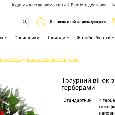
Куди ми доставляємо квіти
|
Вартість доставки
|
К
Доставка від 200 CZK
Виберіть дату доставки
Доставка в той же день доступна
ом
Соняшники
Троянди
Жалобні букети
інок з гвоздиками та міні-герберами
Траурний вінок з
герберами
Cтандартний
4 гербе
гіпсофі
наповн