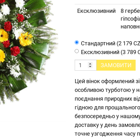
Ексклюзивний
8 гербе
гіпсофі
наповн
Cтандартний (2 179 C
Ексклюзивний (3 789 
ЗАМОВИТИ
Цей вінок оформлений зі с
особливою турботою у на
поєднання природних від
гідною для прощального
безпосередньо у нашому
доставку у день замовл
точне узгодження часу п