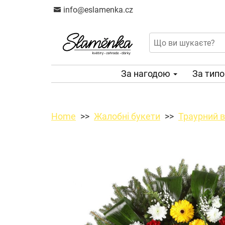
info@eslamenka.cz
За нагодою
За тип
Home
Жалобні букети
Траурний в