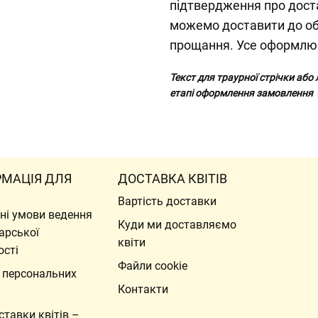
підтвердження про дост
можемо доставити до обр
прощання. Усе оформлює
Текст для траурної стрічки або
етапі оформлення замовлення
РМАЦІЯ ДЛЯ
ДОСТАВКА КВІТІВ
Вартість доставки
ні умови ведення
Куди ми доставляємо
арської
квіти
ості
Файли cookie
 персональних
Контакти
ставки квітів –