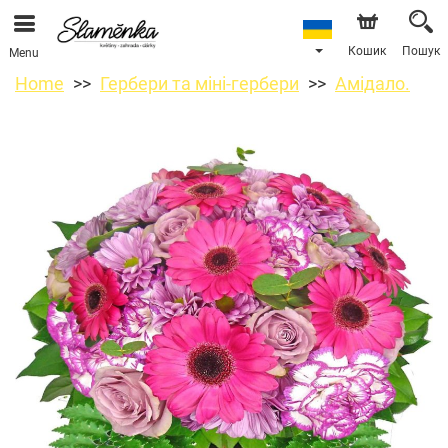
Кошик
Пошук
Menu
Home
Гербери та міні-гербери
Амідало.