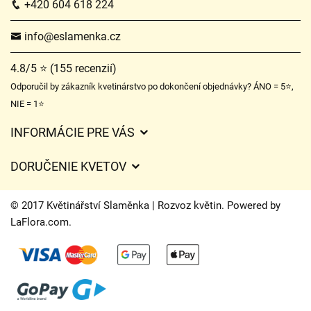
+420 604 618 224
info@eslamenka.cz
4.8/5 ⭐ (155 recenzií)
Odporučil by zákazník kvetinárstvo po dokončení objednávky? ÁNO = 5⭐,
NIE = 1⭐
INFORMÁCIE PRE VÁS
Všeobecné obchodné podmienky
DORUČENIE KVETOV
Ochrana osobných údajov
Poplatky za doručenie
Časy doručenia kvetov – prehľad možností
© 2017 Květinářství Slaměnka | Rozvoz květin. Powered by
Kam doručujeme kvety
LaFlora.com
.
Súbory cookie
Kontaktujte nás