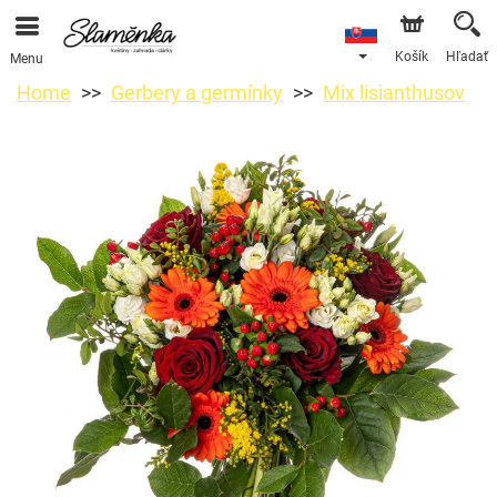
Košík
Hľadať
Menu
Home
Gerbery a germínky
Mix lisianthusov