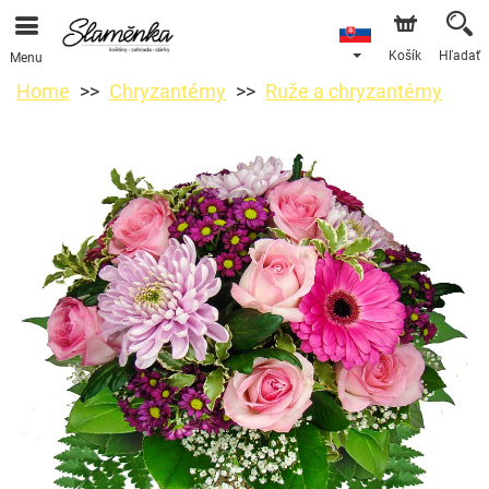
Košík
Hľadať
Menu
Home
Chryzantémy
Ruže a chryzantémy