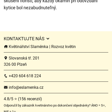
skúsení floristi, aby každý okamih pri odovzdaní
kytice bol nezabudnuteľný.
KONTAKTUJTE NÁS
Květinářství Slaměnka | Rozvoz květin
Slovanská tř. 201
326 00 Plzeň
+420 604 618 224
info@eslamenka.cz
4.8/5 ⭐ (156 recenzií)
Odporučil by zákazník kvetinárstvo po dokončení objednávky? ÁNO = 5⭐,
NIE = 1⭐