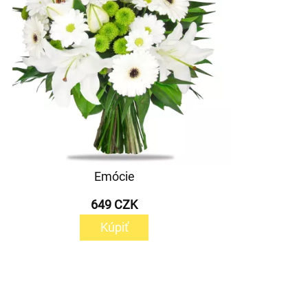
Emócie
649 CZK
Kúpiť