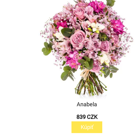
Anabela
839 CZK
Kúpiť