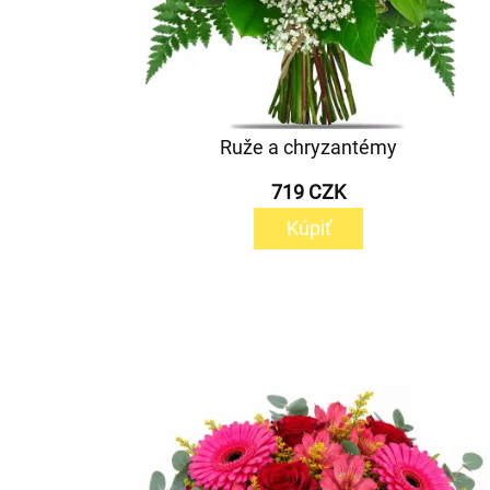
Ruže a chryzantémy
719 CZK
Kúpiť