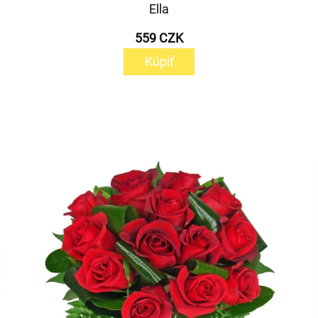
Ella
559 CZK
Kúpiť