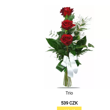
Trio
539 CZK