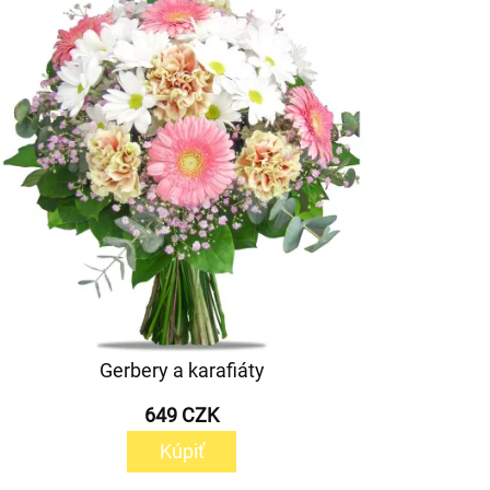
Gerbery a karafiáty
649 CZK
Kúpiť