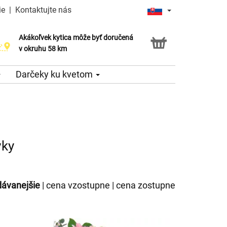
ie
|
Kontaktujte nás
Akákoľvek kytica môže byť doručená
v okruhu 58 km
Darčeky ku kvetom
vky
dávanejšie
|
cena vzostupne
|
cena zostupne