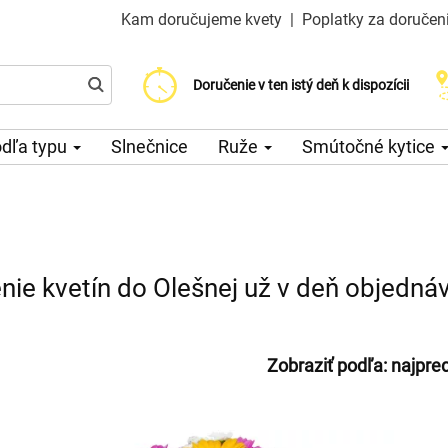
Kam doručujeme kvety
|
Poplatky za doručen
Vyberte si dátum doručenia
Doručenie v ten istý deň k dispozícii
Poplatok za doručenie od 200 CZK
dľa typu
Slnečnice
Ruže
Smútočné kytice
nie kvetín do Olešnej už v deň objedná
Zobraziť podľa:
najpre