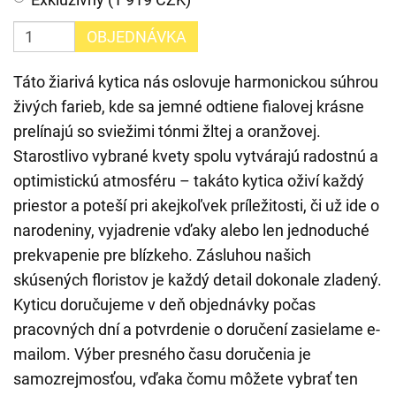
OBJEDNÁVKA
Táto žiarivá kytica nás oslovuje harmonickou súhrou
živých farieb, kde sa jemné odtiene fialovej krásne
prelínajú so sviežimi tónmi žltej a oranžovej.
Starostlivo vybrané kvety spolu vytvárajú radostnú a
optimistickú atmosféru – takáto kytica oživí každý
priestor a poteší pri akejkoľvek príležitosti, či už ide o
narodeniny, vyjadrenie vďaky alebo len jednoduché
prekvapenie pre blízkeho. Zásluhou našich
skúsených floristov je každý detail dokonale zladený.
Kyticu doručujeme v deň objednávky počas
pracovných dní a potvrdenie o doručení zasielame e-
mailom. Výber presného času doručenia je
samozrejmosťou, vďaka čomu môžete vybrať ten