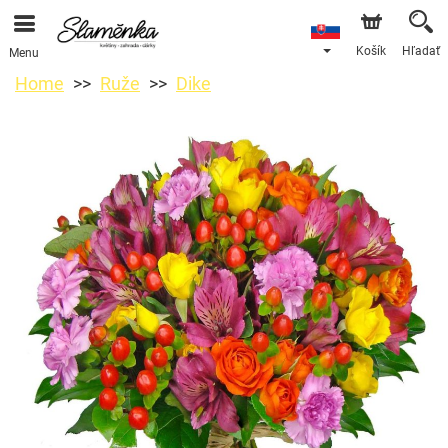
Košík
Hľadať
Menu
Home
Ruže
Dike