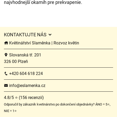
najvhodnejší okamih pre prekvapenie.
KONTAKTUJTE NÁS
Květinářství Slaměnka | Rozvoz květin
Slovanská tř. 201
326 00 Plzeň
+420 604 618 224
info@eslamenka.cz
4.8/5 ⭐ (156 recenzií)
Odporučil by zákazník kvetinárstvo po dokončení objednávky? ÁNO = 5⭐,
NIE = 1⭐