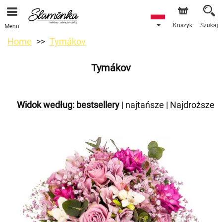
Koszyk
Szukaj
Menu
Home
Tymákov
Tymákov
Widok według:
bestsellery
|
najtańsze
|
Najdroższe