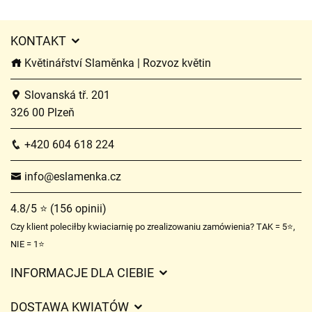
KONTAKT
Květinářství Slaměnka | Rozvoz květin
Slovanská tř. 201
326 00 Plzeň
+420 604 618 224
info@eslamenka.cz
4.8/5 ⭐ (156 opinii)
Czy klient poleciłby kwiaciarnię po zrealizowaniu zamówienia? TAK = 5⭐,
NIE = 1⭐
INFORMACJE DLA CIEBIE
Regulamin sklepu internetowego
DOSTAWA KWIATÓW