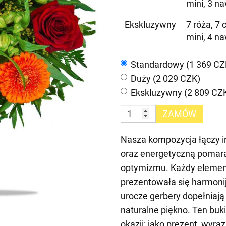
mini, 3 n
Ekskluzywny
7 róża, 7 
mini, 4 n
Standardowy (1 369 CZ
Duży (2 029 CZK)
Ekskluzywny (2 809 CZ
ZAMÓW
Nasza kompozycja łączy i
oraz energetyczną pomarań
optymizmu. Każdy element 
prezentowała się harmonijn
urocze gerbery dopełniają 
naturalne piękno. Ten buk
okazji: jako prezent, wyra