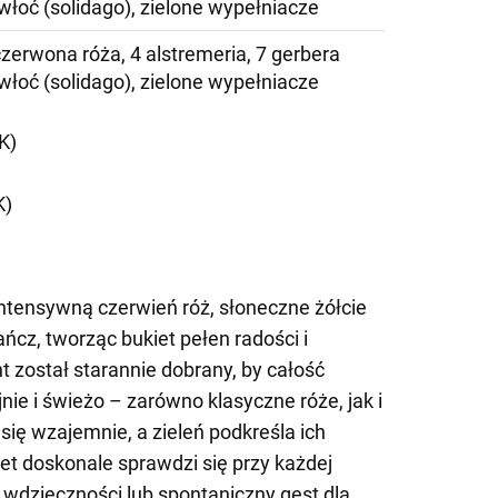
awłoć (solidago), zielone wypełniacze
czerwona róża, 4 alstremeria, 7 gerbera
awłoć (solidago), zielone wypełniacze
K)
K)
ntensywną czerwień róż, słoneczne żółcie
cz, tworząc bukiet pełen radości i
został starannie dobrany, by całość
ie i świeżo – zarówno klasyczne róże, jak i
się wzajemnie, a zieleń podkreśla ich
iet doskonale sprawdzi się przy każdej
z wdzięczności lub spontaniczny gest dla