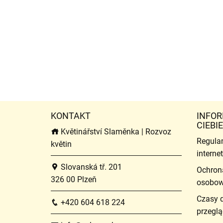
KONTAKT
INFOR
CIEBIE
Květinářství Slaměnka | Rozvoz
Regula
květin
intern
Slovanská tř. 201
Ochron
326 00 Plzeň
osobo
Czasy 
+420 604 618 224
przeglą