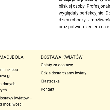
bliskiej osoby. Profesjon
wyglądały perfekcyjnie. 
dzień roboczy, z możliwoś
oraz potwierdzeniem na e-
MACJE DLA
DOSTAWA KWIATÓW
Opłaty za dostawę
min sklepu
Gdzie dostarczamy kwiaty
etowego
Ciasteczka
a danych
Kontakt
wych
dostawy kwiatów –
d możliwości