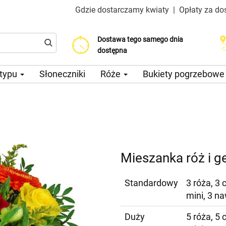
Gdzie dostarczamy kwiaty
|
Opłaty za do
Dostawa tego samego dnia
Wybierz datę dostawy
Koszt dostawy już od 200 CZK
dostępna
 typu
Słoneczniki
Róże
Bukiety pogrzebow
Mieszanka róż i g
Standardowy
3 róża, 3 
mini, 3 n
Duży
5 róża, 5 