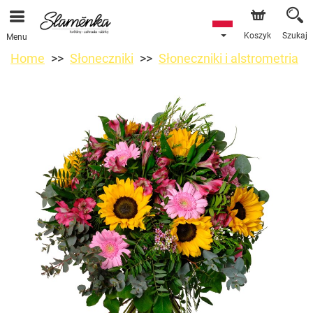
Koszyk
Szukaj
Menu
Home
Słoneczniki
Słoneczniki i alstrometria