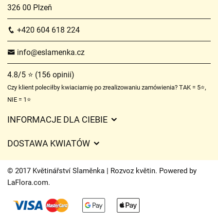
326 00 Plzeň
+420 604 618 224
info@eslamenka.cz
4.8/5 ⭐ (156 opinii)
Czy klient poleciłby kwiaciarnię po zrealizowaniu zamówienia? TAK = 5⭐,
NIE = 1⭐
INFORMACJE DLA CIEBIE
Regulamin sklepu internetowego
DOSTAWA KWIATÓW
Ochrona danych osobowych
Opłaty za dostawę
Czasy dostawy kwiatów – przegląd możliwości
© 2017 Květinářství Slaměnka | Rozvoz květin. Powered by
Gdzie dostarczamy kwiaty
LaFlora.com
.
Ciasteczka
Kontakt