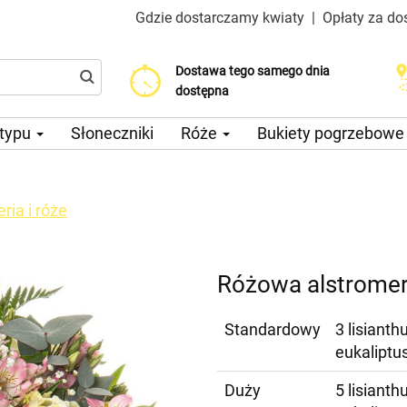
Gdzie dostarczamy kwiaty
|
Opłaty za do
Dostawa tego samego dnia
Wybierz datę dostawy
Koszt dostawy już od 200 CZK
dostępna
 typu
Słoneczniki
Róże
Bukiety pogrzebow
ia i róże
Różowa alstromeri
Standardowy
3 lisianth
eukaliptu
Duży
5 lisianth