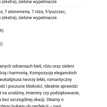
s (ekstra), zielone wypełniacze
us, 7 alstremeria, 7 róża, 5 łyszczec,
s (ekstra), zielone wypełniacze
K)
K)
nych odcieniach bieli, różu oraz zieleni
cią i harmonią. Kompozycja eleganckich
 eukaliptusa tworzy lekki, romantyczny
ść i poczucie bliskości. Idealnie sprawdzi
t na urodziny, imieniny czy podziękowanie,
a bez szczególnej okazji. Dbamy o
dego bukietu do perfekcji – nasi