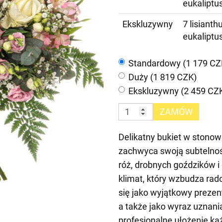
eukaliptu
Ekskluzywny
7 lisianth
eukaliptu
Standardowy (1 179 CZ
Duży (1 819 CZK)
Ekskluzywny (2 459 CZ
ZAMÓW
Delikatny bukiet w stonowa
zachwyca swoją subtelnoś
róż, drobnych goździków i
klimat, który wzbudza rado
się jako wyjątkowy prezen
a także jako wyraz uznani
profesjonalne ułożenie każ