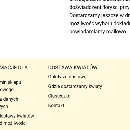
doświadczeni floryści prz
Dostarczamy jeszcze w dn
możliwość wyboru dokładne
powiadamiamy mailowo.
MACJE DLA
DOSTAWA KWIATÓW
Opłaty za dostawę
min sklepu
Gdzie dostarczamy kwiaty
etowego
Ciasteczka
a danych
Kontakt
wych
dostawy kwiatów –
d możliwości