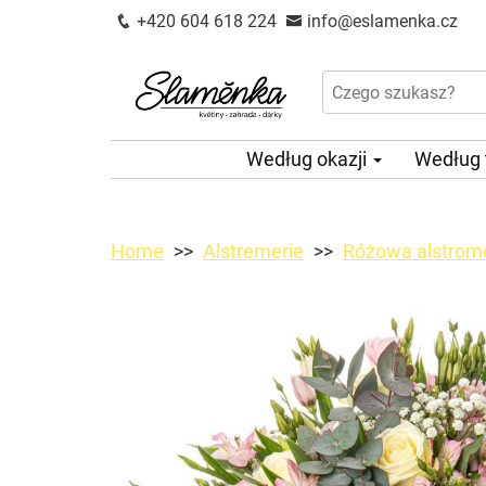
+420 604 618 224
info@eslamenka.cz
Według okazji
Według
Home
Alstremerie
Różowa alstromer