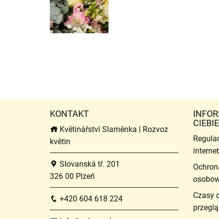
KONTAKT
INFOR
CIEBIE
Květinářství Slaměnka | Rozvoz
Regula
květin
intern
Slovanská tř. 201
Ochron
326 00 Plzeň
osobo
Czasy 
+420 604 618 224
przeglą