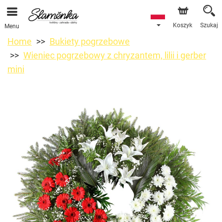
Koszyk
Szukaj
Menu
Home
Bukiety pogrzebowe
Wieniec pogrzebowy z chryzantem, lilii i gerber
mini