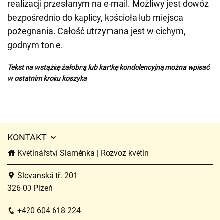
realizacji przesłanym na e-mail. Możliwy jest dowóz
bezpośrednio do kaplicy, kościoła lub miejsca
pożegnania. Całość utrzymana jest w cichym,
godnym tonie.
Tekst na wstążkę żałobną lub kartkę kondolencyjną można wpisać
w ostatnim kroku koszyka
KONTAKT
Květinářství Slaměnka | Rozvoz květin
Slovanská tř. 201
326 00 Plzeň
+420 604 618 224