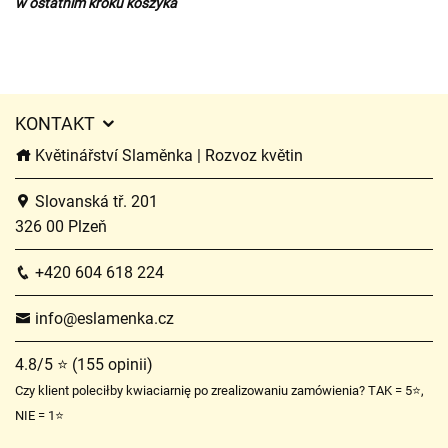
w ostatnim kroku koszyka
KONTAKT
Květinářství Slaměnka | Rozvoz květin
Slovanská tř. 201
326 00 Plzeň
+420 604 618 224
info@eslamenka.cz
4.8/5 ⭐ (155 opinii)
Czy klient poleciłby kwiaciarnię po zrealizowaniu zamówienia? TAK = 5⭐,
NIE = 1⭐