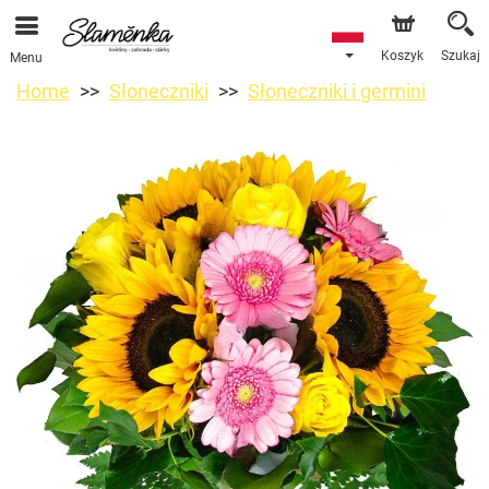
Koszyk
Szukaj
Menu
Home
Słoneczniki
Słoneczniki i germini