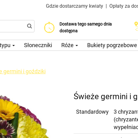
Gdzie dostarczamy kwiaty
|
Opłaty za do
Dostawa tego samego dnia
Wybierz datę dostawy
Koszt dostawy już od 200 CZK
dostępna
 typu
Słoneczniki
Róże
Bukiety pogrzebow
 germini i goździki
Świeże germini i g
Standardowy
3 chryzant
(chryzant
wypełnia