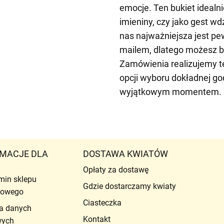
emocje. Ten bukiet idealni
imieniny, czy jako gest wdz
nas najważniejsza jest pe
mailem, dlatego możesz b
Zamówienia realizujemy te
opcji wyboru dokładnej g
wyjątkowym momentem.
MACJE DLA
DOSTAWA KWIATÓW
Opłaty za dostawę
min sklepu
Gdzie dostarczamy kwiaty
etowego
Ciasteczka
a danych
Kontakt
wych