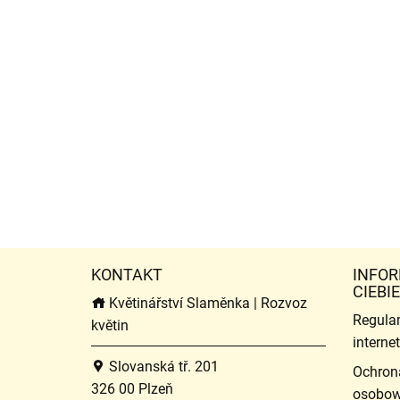
KONTAKT
INFOR
CIEBIE
Květinářství Slaměnka | Rozvoz
Regula
květin
intern
Slovanská tř. 201
Ochron
326 00 Plzeň
osobo