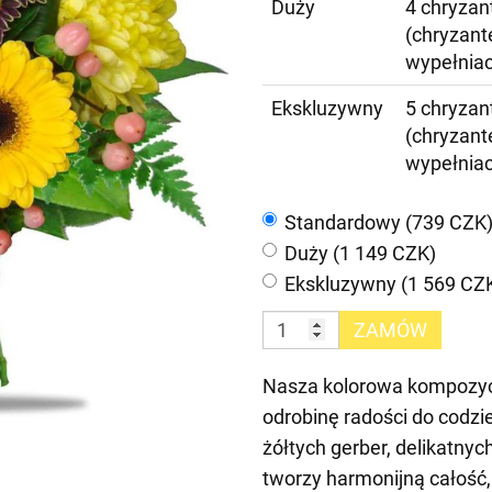
Duży
4 chryzant
(chryzant
wypełnia
Ekskluzywny
5 chryzant
(chryzant
wypełnia
Standardowy (739 CZK
Duży (1 149 CZK)
Ekskluzywny (1 569 CZ
ZAMÓW
Nasza kolorowa kompozycj
odrobinę radości do codzi
żółtych gerber, delikatny
tworzy harmonijną całość,