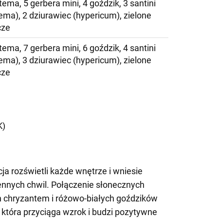
ema, 5 gerbera mini, 4 goździk, 3 santini
ema), 2 dziurawiec (hypericum), zielone
cze
ema, 7 gerbera mini, 6 goździk, 4 santini
ema), 3 dziurawiec (hypericum), zielone
cze
)
K)
a rozświetli każde wnętrze i wniesie
ennych chwil. Połączenie słonecznych
ch chryzantem i różowo-białych goździków
 która przyciąga wzrok i budzi pozytywne