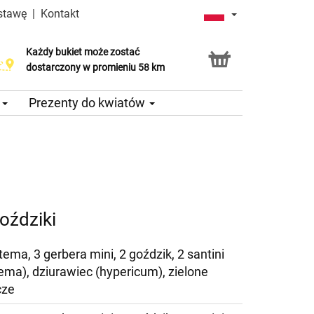
stawę
|
Kontakt
Każdy bukiet może zostać
dostarczony w promieniu 58 km
e
Prezenty do kwiatów
oździki
ema, 3 gerbera mini, 2 goździk, 2 santini
ema), dziurawiec (hypericum), zielone
cze