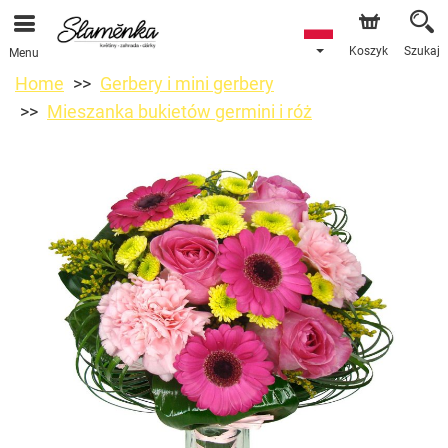
Koszyk
Szukaj
Menu
Home
Gerbery i mini gerbery
Mieszanka bukietów germini i róż