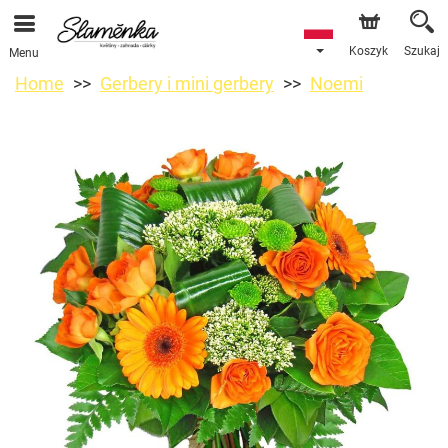
Koszyk
Szukaj
Menu
Home
Gerbery i mini gerbery
Noemi