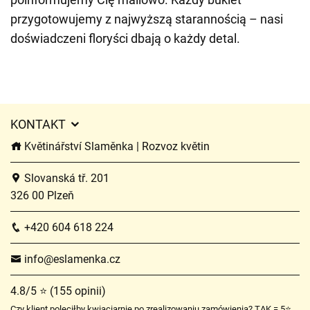
przygotowujemy z najwyższą starannością – nasi
doświadczeni floryści dbają o każdy detal.
KONTAKT
Květinářství Slaměnka | Rozvoz květin
Slovanská tř. 201
326 00 Plzeň
+420 604 618 224
info@eslamenka.cz
4.8/5 ⭐ (155 opinii)
Czy klient poleciłby kwiaciarnię po zrealizowaniu zamówienia? TAK = 5⭐,