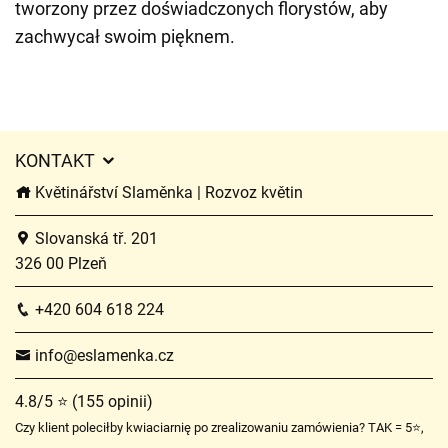
tworzony przez doświadczonych florystów, aby
zachwycał swoim pięknem.
KONTAKT
Květinářství Slaměnka | Rozvoz květin
Slovanská tř. 201
326 00 Plzeň
+420 604 618 224
info@eslamenka.cz
4.8/5 ⭐ (155 opinii)
Czy klient poleciłby kwiaciarnię po zrealizowaniu zamówienia? TAK = 5⭐,