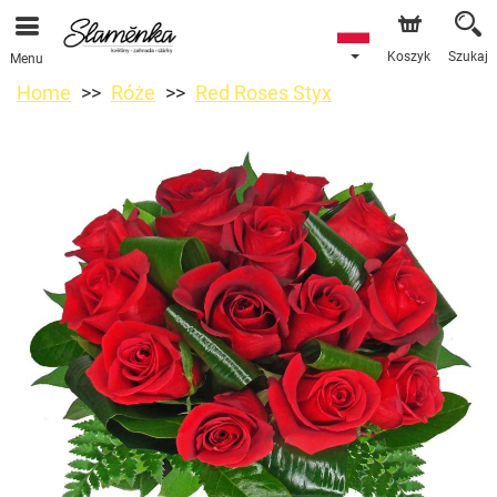
Koszyk
Szukaj
Menu
Home
Róże
Red Roses Styx