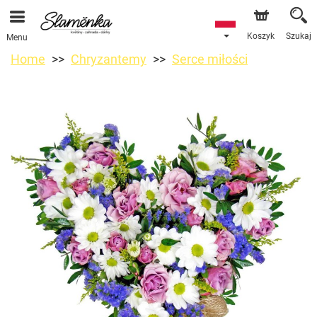
Koszyk
Szukaj
Menu
Home
Chryzantemy
Serce miłości