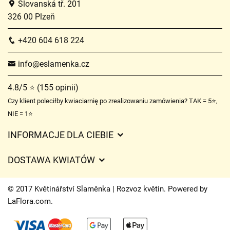
Slovanská tř. 201
326 00 Plzeň
+420 604 618 224
info@eslamenka.cz
4.8/5 ⭐ (155 opinii)
Czy klient poleciłby kwiaciarnię po zrealizowaniu zamówienia? TAK = 5⭐,
NIE = 1⭐
INFORMACJE DLA CIEBIE
Regulamin sklepu internetowego
DOSTAWA KWIATÓW
Ochrona danych osobowych
Opłaty za dostawę
Czasy dostawy kwiatów – przegląd możliwości
© 2017 Květinářství Slaměnka | Rozvoz květin. Powered by
Gdzie dostarczamy kwiaty
LaFlora.com
.
Ciasteczka
Kontakt