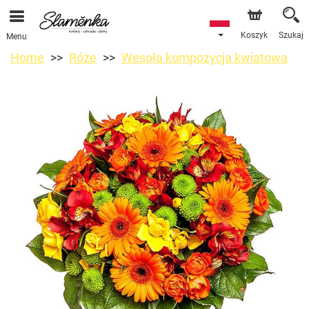
Koszyk
Szukaj
Menu
Home
Róże
Wesoła kompozycja kwiatowa