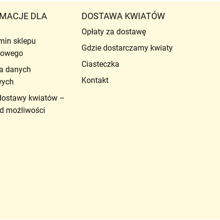
MACJE DLA
DOSTAWA KWIATÓW
Opłaty za dostawę
min sklepu
Gdzie dostarczamy kwiaty
etowego
Ciasteczka
a danych
Kontakt
wych
dostawy kwiatów –
d możliwości