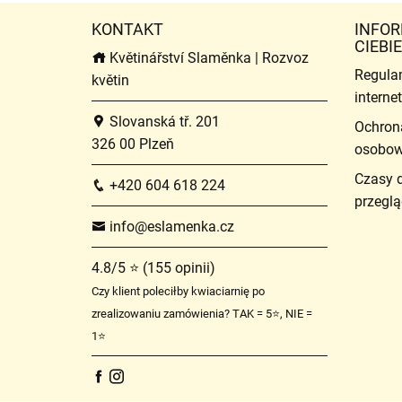
KONTAKT
INFOR
CIEBIE
Květinářství Slaměnka | Rozvoz
Regula
květin
intern
Slovanská tř. 201
Ochron
326 00 Plzeň
osobo
Czasy 
+420 604 618 224
przeglą
info@eslamenka.cz
4.8/5 ⭐ (155 opinii)
Czy klient poleciłby kwiaciarnię po
zrealizowaniu zamówienia? TAK = 5⭐, NIE =
1⭐