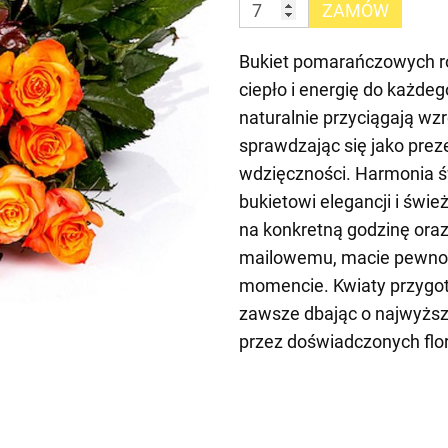
ZAMÓW
Bukiet pomarańczowych ró
ciepło i energię do każd
naturalnie przyciągają wzr
sprawdzając się jako prez
wdzięczności. Harmonia świ
bukietowi elegancji i świ
na konkretną godzinę oraz
mailowemu, macie pewnoś
momencie. Kwiaty przygot
zawsze dbając o najwyższ
przez doświadczonych flo