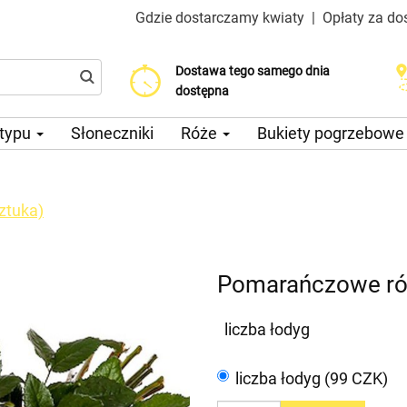
Gdzie dostarczamy kwiaty
|
Opłaty za do
Dostawa tego samego dnia
Wybierz datę dostawy
Koszt dostawy już od 200 CZK
dostępna
 typu
Słoneczniki
Róże
Bukiety pogrzebow
ztuka)
Pomarańczowe róż
liczba łodyg
liczba łodyg (99 CZK)