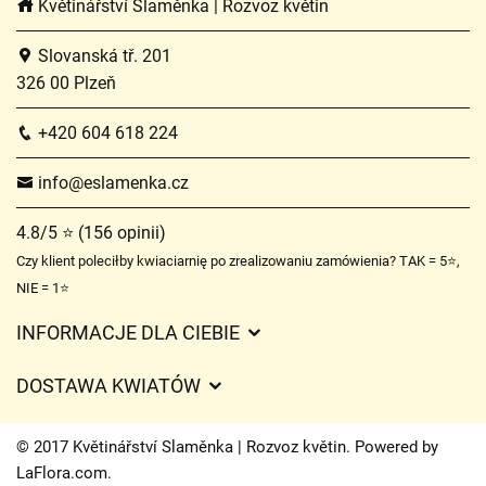
Květinářství Slaměnka | Rozvoz květin
Slovanská tř. 201
326 00 Plzeň
+420 604 618 224
info@eslamenka.cz
4.8/5 ⭐ (156 opinii)
Czy klient poleciłby kwiaciarnię po zrealizowaniu zamówienia? TAK = 5⭐,
NIE = 1⭐
INFORMACJE DLA CIEBIE
Regulamin sklepu internetowego
DOSTAWA KWIATÓW
Ochrona danych osobowych
Opłaty za dostawę
Czasy dostawy kwiatów – przegląd możliwości
© 2017 Květinářství Slaměnka | Rozvoz květin. Powered by
Gdzie dostarczamy kwiaty
LaFlora.com
.