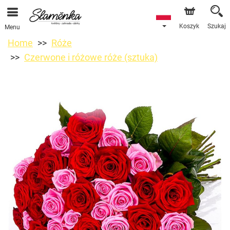
Koszyk
Szukaj
Menu
Home
Róże
Czerwone i różowe róże (sztuka)