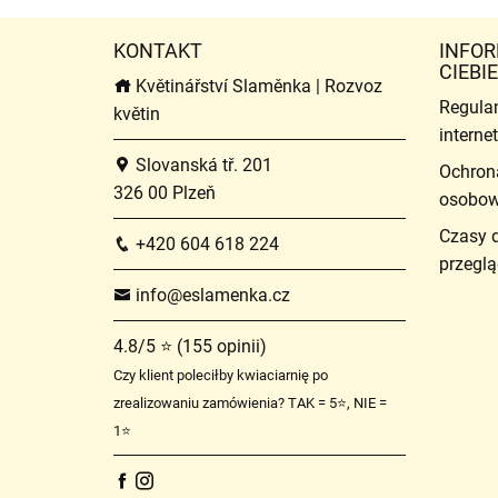
KONTAKT
INFOR
CIEBIE
Květinářství Slaměnka | Rozvoz
Regula
květin
intern
Slovanská tř. 201
Ochron
326 00 Plzeň
osobo
Czasy 
+420 604 618 224
przeglą
info@eslamenka.cz
4.8/5 ⭐ (155 opinii)
Czy klient poleciłby kwiaciarnię po
zrealizowaniu zamówienia? TAK = 5⭐, NIE =
1⭐