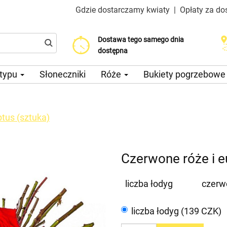
Gdzie dostarczamy kwiaty
|
Opłaty za do
Dostawa tego samego dnia
Wybierz datę dostawy
Koszt dostawy już od 200 CZK
dostępna
 typu
Słoneczniki
Róże
Bukiety pogrzebow
ptus (sztuka)
Czerwone róże i e
liczba łodyg
czerwo
liczba łodyg (139 CZK)