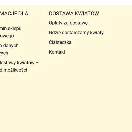
MACJE DLA
DOSTAWA KWIATÓW
Opłaty za dostawę
min sklepu
Gdzie dostarczamy kwiaty
etowego
Ciasteczka
a danych
Kontakt
wych
dostawy kwiatów –
d możliwości