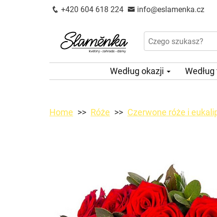
+420 604 618 224
info@eslamenka.cz
Według okazji
Według
Home
Róże
Czerwone róże i eukali