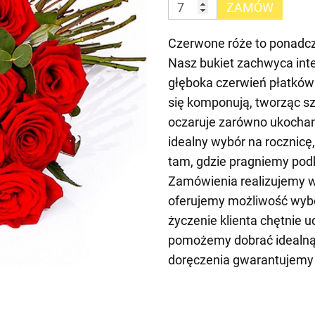
ZAMÓW
Czerwone róże to ponadcza
Nasz bukiet zachwyca inte
głęboka czerwień płatków z
się komponują, tworząc sz
oczaruje zarówno ukochaną 
idealny wybór na rocznicę
tam, gdzie pragniemy podk
Zamówienia realizujemy w 
oferujemy możliwość wybo
życzenie klienta chętnie u
pomożemy dobrać idealną
doręczenia gwarantujemy