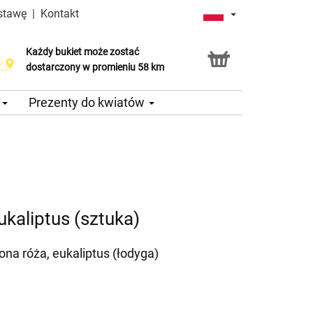
stawę
|
Kontakt
Każdy bukiet może zostać
dostarczony w promieniu 58 km
e
Prezenty do kwiatów
ukaliptus (sztuka)
na róża, eukaliptus (łodyga)