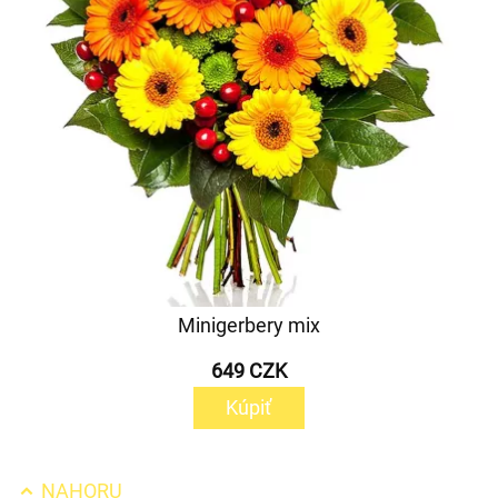
Minigerbery mix
649 CZK
Kúpiť
NAHORU