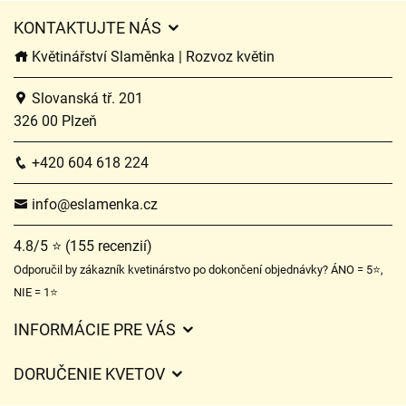
KONTAKTUJTE NÁS
Květinářství Slaměnka | Rozvoz květin
Slovanská tř. 201
326 00 Plzeň
+420 604 618 224
info@eslamenka.cz
4.8/5 ⭐ (155 recenzií)
Odporučil by zákazník kvetinárstvo po dokončení objednávky? ÁNO = 5⭐,
NIE = 1⭐
INFORMÁCIE PRE VÁS
Všeobecné obchodné podmienky
DORUČENIE KVETOV
Ochrana osobných údajov
Poplatky za doručenie