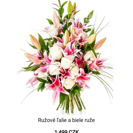
Ružové ľalie a biele ruže
1 499 CZK