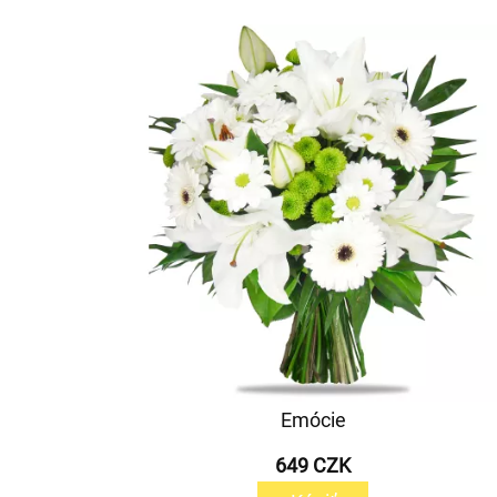
Emócie
649 CZK