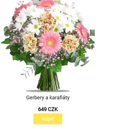
Gerbery a karafiáty
649 CZK
Kúpiť