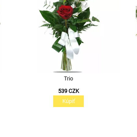
Trio
539 CZK
Kúpiť