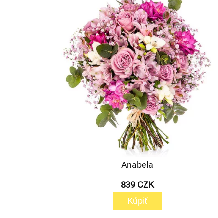
Anabela
839 CZK
Kúpiť