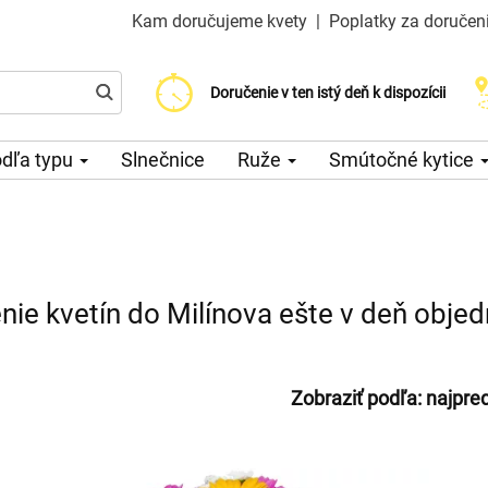
Kam doručujeme kvety
|
Poplatky za doručen
Vyberte si dátum doručenia
Doručenie v ten istý deň k dispozícii
Poplatok za doručenie od 200 CZK
dľa typu
Slnečnice
Ruže
Smútočné kytice
nie kvetín do Milínova ešte v deň obje
Zobraziť podľa:
najpre