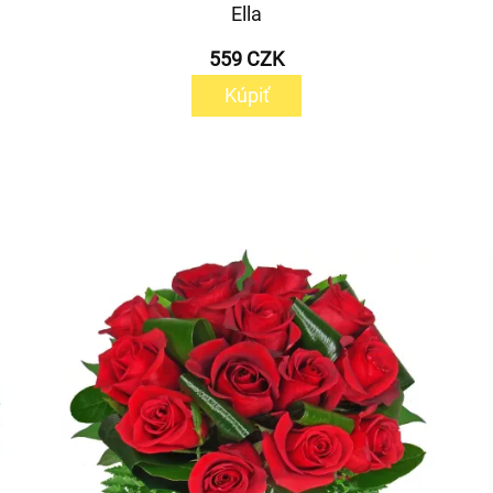
Ella
559 CZK
Kúpiť