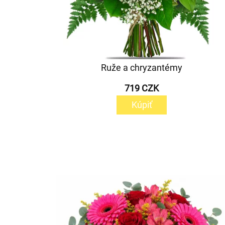
Ruže a chryzantémy
719 CZK
Kúpiť