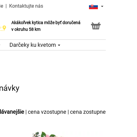
ie
|
Kontaktujte nás
Akákoľvek kytica môže byť doručená
v okruhu 58 km
Darčeky ku kvetom
dnávky
dávanejšie
|
cena vzostupne
|
cena zostupne