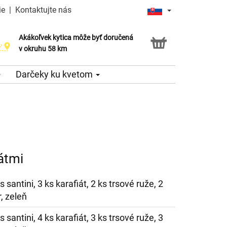
ie
|
Kontaktujte nás
Akákoľvek kytica môže byť doručená
v okruhu 58 km
Darčeky ku kvetom
átmi
s santini, 3 ks karafiát, 2 ks trsové ruže, 2
, zeleň
s santini, 4 ks karafiát, 3 ks trsové ruže, 3