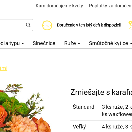
Kam doručujeme kvety
|
Poplatky za doručen
Vyberte si dátum doručenia
Doručenie v ten istý deň k dispozícii
Poplatok za doručenie od 200 CZK
dľa typu
Slnečnice
Ruže
Smútočné kytice
átmi
Zmiešajte s karafi
Štandard
3 ks ruže, 2 k
ks waxflower
Veľký
4 ks ruže, 3 k