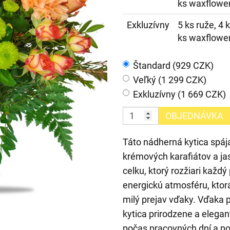
ks waxflower
Exkluzívny
5 ks ruže, 4 k
ks waxflower
Štandard (929 CZK)
Veľký (1 299 CZK)
Exkluzívny (1 669 CZK)
OBJEDNÁVKA
Táto nádherná kytica spája
krémových karafiátov a j
celku, ktorý rozžiari každý
energickú atmosféru, ktorá
milý prejav vďaky. Vďaka 
kytica prirodzene a elega
počas pracovných dní a p