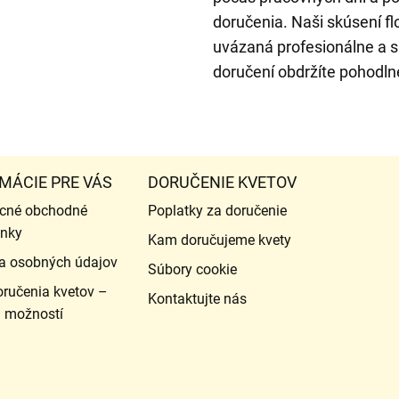
doručenia. Naši skúsení flo
uvázaná profesionálne a s
doručení obdržíte pohodln
MÁCIE PRE VÁS
DORUČENIE KVETOV
cné obchodné
Poplatky za doručenie
nky
Kam doručujeme kvety
a osobných údajov
Súbory cookie
ručenia kvetov –
Kontaktujte nás
d možností