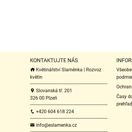
KONTAKTUJTE NÁS
INFOR
Květinářství Slaměnka | Rozvoz
Všeobe
květin
podmie
Ochran
Slovanská tř. 201
Časy do
326 00 Plzeň
prehľa
+420 604 618 224
info@eslamenka.cz