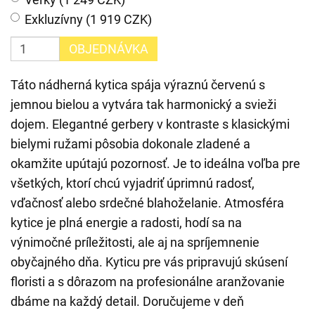
Exkluzívny (1 919 CZK)
OBJEDNÁVKA
Táto nádherná kytica spája výraznú červenú s
jemnou bielou a vytvára tak harmonický a svieži
dojem. Elegantné gerbery v kontraste s klasickými
bielymi ružami pôsobia dokonale zladené a
okamžite upútajú pozornosť. Je to ideálna voľba pre
všetkých, ktorí chcú vyjadriť úprimnú radosť,
vďačnosť alebo srdečné blahoželanie. Atmosféra
kytice je plná energie a radosti, hodí sa na
výnimočné príležitosti, ale aj na spríjemnenie
obyčajného dňa. Kyticu pre vás pripravujú skúsení
floristi a s dôrazom na profesionálne aranžovanie
dbáme na každý detail. Doručujeme v deň