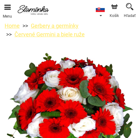
Košík
Hľadať
Menu
Home
Gerbery a germínky
Červené Germini a biele ruže