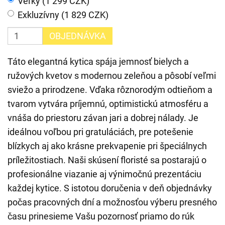
Veľký (1 299 CZK)
Exkluzívny (1 829 CZK)
OBJEDNÁVKA
Táto elegantná kytica spája jemnosť bielych a
ružových kvetov s modernou zeleňou a pôsobí veľmi
sviežo a prirodzene. Vďaka rôznorodým odtieňom a
tvarom vytvára príjemnú, optimistickú atmosféru a
vnáša do priestoru závan jari a dobrej nálady. Je
ideálnou voľbou pri gratuláciách, pre potešenie
blízkych aj ako krásne prekvapenie pri špeciálnych
príležitostiach. Naši skúsení floristé sa postarajú o
profesionálne viazanie aj výnimočnú prezentáciu
každej kytice. S istotou doručenia v deň objednávky
počas pracovných dní a možnosťou výberu presného
času prinesieme Vašu pozornosť priamo do rúk