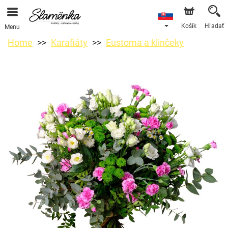
Košík
Hľadať
Menu
Home
Karafiáty
Eustoma a klinčeky