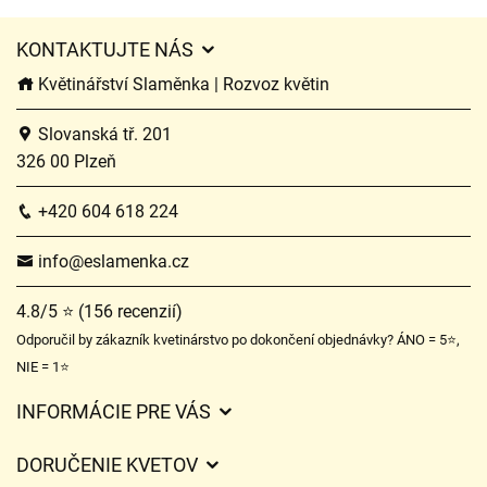
KONTAKTUJTE NÁS
Květinářství Slaměnka | Rozvoz květin
Slovanská tř. 201
326 00 Plzeň
+420 604 618 224
info@eslamenka.cz
4.8/5 ⭐ (156 recenzií)
Odporučil by zákazník kvetinárstvo po dokončení objednávky? ÁNO = 5⭐,
NIE = 1⭐
INFORMÁCIE PRE VÁS
Všeobecné obchodné podmienky
DORUČENIE KVETOV
Ochrana osobných údajov