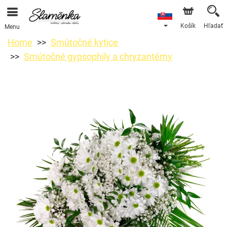
Košík
Hľadať
Menu
Home
Smútočné kytice
Smútočné gypsophily a chryzantémy