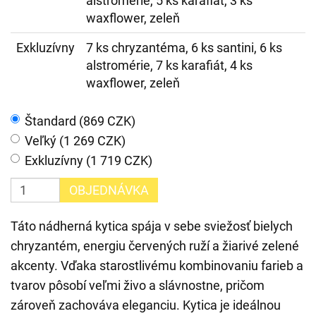
alstromérie, 5 ks karafiát, 3 ks
waxflower, zeleň
Exkluzívny
7 ks chryzantéma, 6 ks santini, 6 ks
alstromérie, 7 ks karafiát, 4 ks
waxflower, zeleň
Štandard (869 CZK)
Veľký (1 269 CZK)
Exkluzívny (1 719 CZK)
OBJEDNÁVKA
Táto nádherná kytica spája v sebe sviežosť bielych
chryzantém, energiu červených ruží a žiarivé zelené
akcenty. Vďaka starostlivému kombinovaniu farieb a
tvarov pôsobí veľmi živo a slávnostne, pričom
zároveň zachováva eleganciu. Kytica je ideálnou