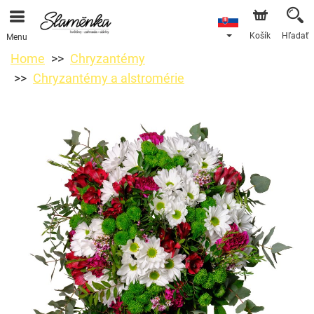
Košík
Hľadať
Menu
Home
Chryzantémy
Chryzantémy a alstromérie