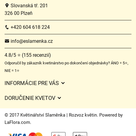
Slovanská tř. 201
326 00 Plzeň
+420 604 618 224
info@eslamenka.cz
4.8/5 ⭐ (155 recenzií)
Odporučil by zákazník kvetinárstvo po dokončení objednávky? ÁNO = 5⭐,
NIE = 1⭐
INFORMÁCIE PRE VÁS
Všeobecné obchodné podmienky
DORUČENIE KVETOV
Ochrana osobných údajov
Poplatky za doručenie
Časy doručenia kvetov – prehľad možností
© 2017 Květinářství Slaměnka | Rozvoz květin. Powered by
Kam doručujeme kvety
LaFlora.com
.
Súbory cookie