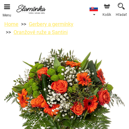
Košík
Hľadať
Menu
Home
Gerbery a germínky
Oranžové ruže a Santini