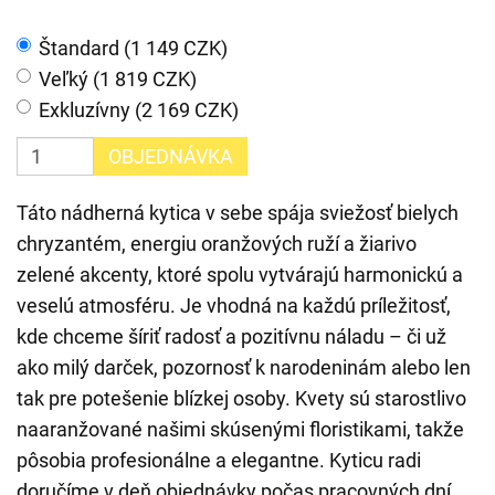
Štandard (1 149 CZK)
Veľký (1 819 CZK)
Exkluzívny (2 169 CZK)
OBJEDNÁVKA
Táto nádherná kytica v sebe spája sviežosť bielych
chryzantém, energiu oranžových ruží a žiarivo
zelené akcenty, ktoré spolu vytvárajú harmonickú a
veselú atmosféru. Je vhodná na každú príležitosť,
kde chceme šíriť radosť a pozitívnu náladu – či už
ako milý darček, pozornosť k narodeninám alebo len
tak pre potešenie blízkej osoby. Kvety sú starostlivo
naaranžované našimi skúsenými floristikami, takže
pôsobia profesionálne a elegantne. Kyticu radi
doručíme v deň objednávky počas pracovných dní,