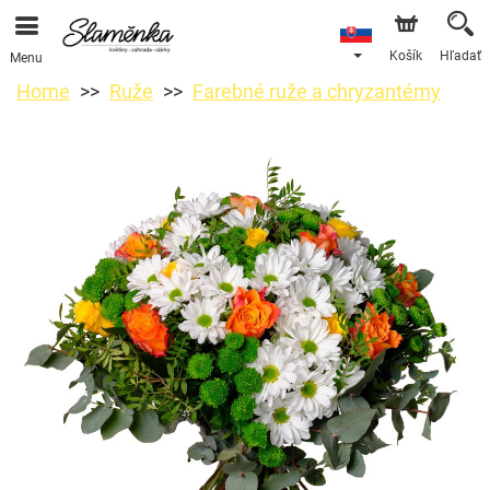
Košík
Hľadať
Menu
Home
Ruže
Farebné ruže a chryzantémy