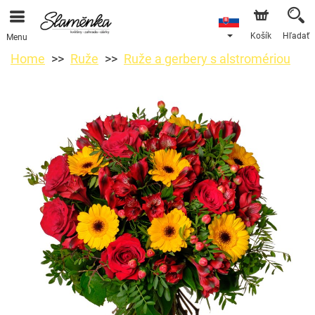
Košík
Hľadať
Menu
Home
Ruže
Ruže a gerbery s alstromériou