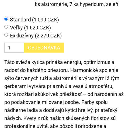
ks alstromérie, 7 ks hypericum, zeleň
Štandard (1 099 CZK)
Veľký (1 629 CZK)
Exkluzívny (2 279 CZK)
OBJEDNÁVKA
Táto svieža kytica prináša energiu, optimizmus a
radosť do každého priestoru. Harmonické spojenie
sýto červených ruží a alstromérií s výraznými žltými
gerberami vytvára priaznivú a veselú atmosféru,
ktorá rozžiari akúkoľvek príležitosť – od narodenín až
po poďakovanie milovanej osobe. Farby spolu
nádherne ladia a dodávajú kytici hrejivý, priateľský
nádych. Kvety z rúk našich skúsených floristov sú
profesionálne uvité, aby pôsobili prirodzene a