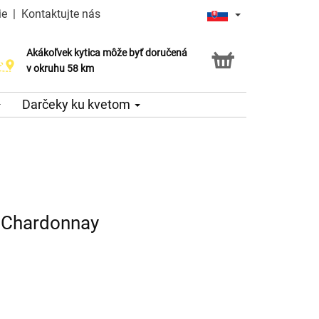
ie
|
Kontaktujte nás
Akákoľvek kytica môže byť doručená
v okruhu 58 km
Darčeky ku kvetom
 Chardonnay