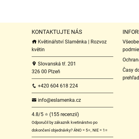
KONTAKTUJTE NÁS
INFOR
Květinářství Slaměnka | Rozvoz
Všeobe
květin
podmie
Ochran
Slovanská tř. 201
Časy do
326 00 Plzeň
prehľa
+420 604 618 224
info@eslamenka.cz
4.8/5 ⭐ (155 recenzií)
Odporučil by zákazník kvetinárstvo po
dokončení objednávky? ÁNO = 5⭐, NIE = 1⭐