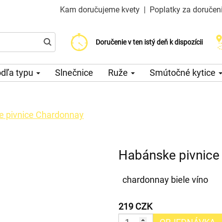
Kam doručujeme kvety
|
Poplatky za doručen
Vyberte si dátum doručenia
Doručenie v ten istý deň k dispozícii
Poplatok za doručenie od 200 CZK
dľa typu
Slnečnice
Ruže
Smútočné kytice
 pivnice Chardonnay
Habánske pivnice
chardonnay biele víno
219 CZK