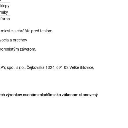
klepy
rniky
 farba
mieste a chráňte pred teplom.
vocia a orechov
 korenistým záverom.
 spol. s r.o., Čejkovská 1324, 691 02 Velké Bílovice,
ckých výrobkov osobám mladším ako zákonom stanovený