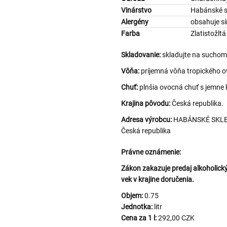
Vinárstvo
Habánské s
Alergény
obsahuje sí
Farba
Zlatistožltá
Skladovanie:
skladujte na suchom 
Vôňa:
príjemná vôňa tropického o
Chuť:
plnšia ovocná chuť s jemne
Krajina pôvodu:
Česká republika.
Adresa výrobcu:
HABÁNSKÉ SKLEPY,
Česká republika
Právne oznámenie:
Zákon zakazuje predaj alkoholi
vek v krajine doručenia.
Objem:
0.75
Jednotka:
litr
Cena za 1 l:
292,00 CZK