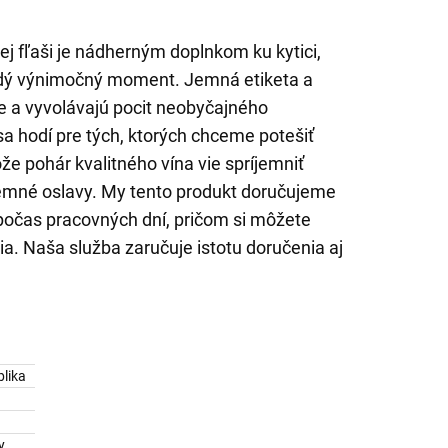
lej fľaši je nádherným doplnkom ku kytici,
dý výnimočný moment. Jemná etiketa a
ne a vyvolávajú pocit neobyčajného
sa hodí pre tých, ktorých chceme potešiť
ože pohár kvalitného vína vie spríjemniť
jemné oslavy. My tento produkt doručujeme
 počas pracovných dní, pričom si môžete
a. Naša služba zaručuje istotu doručenia aj
lika
y