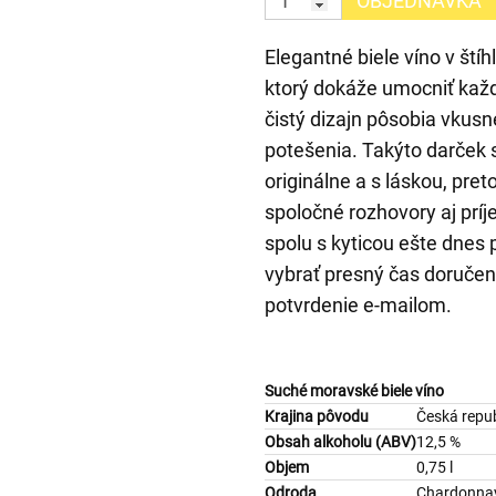
OBJEDNÁVKA
Elegantné biele víno v štíh
ktorý dokáže umocniť kaž
čistý dizajn pôsobia vkus
potešenia. Takýto darček 
originálne a s láskou, pret
spoločné rozhovory aj prí
spolu s kyticou ešte dnes
vybrať presný čas doručeni
potvrdenie e-mailom.
Suché moravské biele víno
Krajina pôvodu
Česká repub
Obsah alkoholu (ABV)
12,5 %
Objem
0,75 l
Odroda
Chardonna