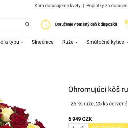
Kam doručujeme kvety
|
Poplatky za doručen
Vyberte si dátum doručenia
Doručenie v ten istý deň k dispozícii
Poplatok za doručenie od 200 CZK
dľa typu
Slnečnice
Ruže
Smútočné kytice
Ohromujúci kôš ru
25 ks ruže, 25 ks červené 
6 949 CZK