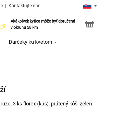
ie
|
Kontaktujte nás
Akákoľvek kytica môže byť doručená
v okruhu 58 km
Darčeky ku kvetom
ží
ruže, 3 ks florex (kus), prútený kôš, zeleň