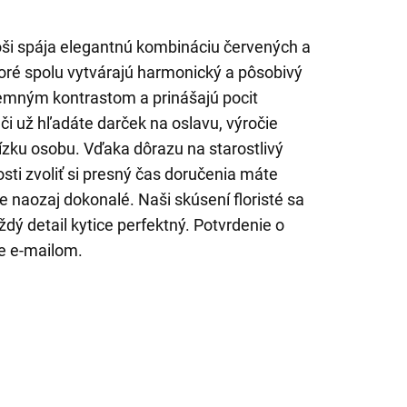
ši spája elegantnú kombináciu červených a
toré spolu vytvárajú harmonický a pôsobivý
jemným kontrastom a prinášajú pocit
či už hľadáte darček na oslavu, výročie
lízku osobu. Vďaka dôrazu na starostlivý
ti zvoliť si presný čas doručenia máte
e naozaj dokonalé. Naši skúsení floristé sa
ždý detail kytice perfektný. Potvrdenie o
e e-mailom.