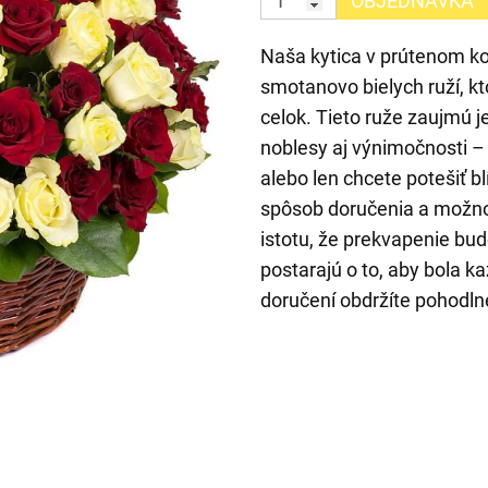
OBJEDNÁVKA
Naša kytica v prútenom ko
smotanovo bielych ruží, k
celok. Tieto ruže zaujmú 
noblesy aj výnimočnosti – 
alebo len chcete potešiť b
spôsob doručenia a možnos
istotu, že prekvapenie bud
postarajú o to, aby bola ka
doručení obdržíte pohodln