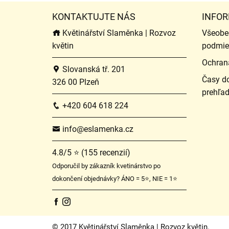
KONTAKTUJTE NÁS
INFOR
Květinářství Slaměnka | Rozvoz
Všeobe
květin
podmie
Ochran
Slovanská tř. 201
Časy do
326 00 Plzeň
prehľa
+420 604 618 224
info@eslamenka.cz
4.8/5 ⭐ (155 recenzií)
Odporučil by zákazník kvetinárstvo po
dokončení objednávky? ÁNO = 5⭐, NIE = 1⭐
© 2017 Květinářství Slaměnka | Rozvoz květin.