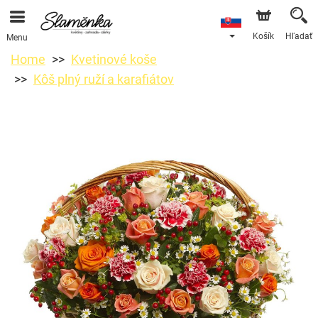
Košík
Hľadať
Menu
Home
Kvetinové koše
Kôš plný ruží a karafiátov