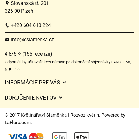
Slovanská tř. 201
326 00 Plzeň
+420 604 618 224
info@eslamenka.cz
4.8/5 ⭐ (155 recenzií)
Odporučil by zákazník kvetinárstvo po dokončení objednávky? ÁNO = 5⭐,
NIE = 1⭐
INFORMÁCIE PRE VÁS
Všeobecné obchodné podmienky
DORUČENIE KVETOV
Ochrana osobných údajov
Poplatky za doručenie
Časy doručenia kvetov – prehľad možností
© 2017 Květinářství Slaměnka | Rozvoz květin. Powered by
Kam doručujeme kvety
LaFlora.com
.
Súbory cookie
Kontaktujte nás