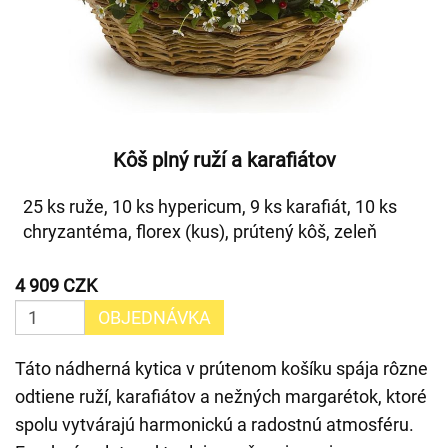
Kôš plný ruží a karafiátov
25 ks ruže, 10 ks hypericum, 9 ks karafiát, 10 ks
chryzantéma, florex (kus), prútený kôš, zeleň
4 909 CZK
OBJEDNÁVKA
Táto nádherná kytica v prútenom košíku spája rôzne
odtiene ruží, karafiátov a nežných margarétok, ktoré
spolu vytvárajú harmonickú a radostnú atmosféru.