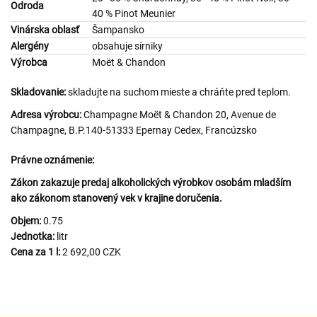
Odroda
40 % Pinot Meunier
Vinárska oblasť
Šampansko
Alergény
obsahuje sírniky
Výrobca
Moët & Chandon
Skladovanie:
skladujte na suchom mieste a chráňte pred teplom.
Adresa výrobcu:
Champagne Moët & Chandon 20, Avenue de
Champagne, B.P.140-51333 Epernay Cedex, Francúzsko
Právne oznámenie:
Zákon zakazuje predaj alkoholických výrobkov osobám mladším
ako zákonom stanovený vek v krajine doručenia.
Objem:
0.75
Jednotka:
litr
Cena za 1 l:
2 692,00 CZK