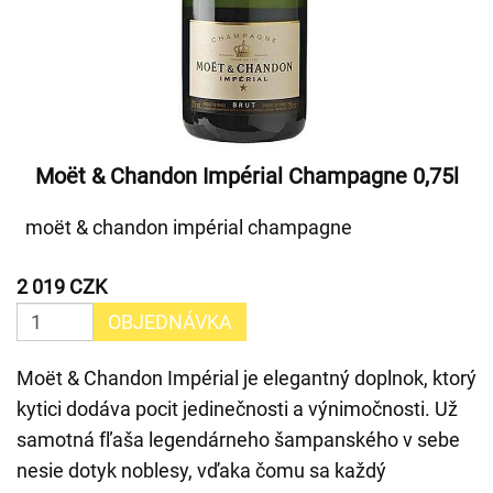
Moët & Chandon Impérial Champagne 0,75l
moët & chandon impérial champagne
2 019 CZK
OBJEDNÁVKA
Moët & Chandon Impérial je elegantný doplnok, ktorý
kytici dodáva pocit jedinečnosti a výnimočnosti. Už
samotná fľaša legendárneho šampanského v sebe
nesie dotyk noblesy, vďaka čomu sa každý