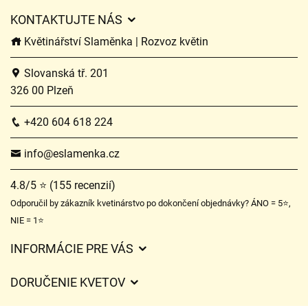
KONTAKTUJTE NÁS
Květinářství Slaměnka | Rozvoz květin
Slovanská tř. 201
326 00 Plzeň
+420 604 618 224
info@eslamenka.cz
4.8/5 ⭐ (155 recenzií)
Odporučil by zákazník kvetinárstvo po dokončení objednávky? ÁNO = 5⭐,
NIE = 1⭐
INFORMÁCIE PRE VÁS
Všeobecné obchodné podmienky
DORUČENIE KVETOV
Ochrana osobných údajov
Poplatky za doručenie