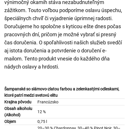
výnimočný okamih stáva nezabudnuteľným
zážitkom. Touto voľbou podporíme oslavu úspechu,
špeciálnych chvíľ či vyjadrenie úprimnej radosti.
Doručujeme ho spoločne s kyticou ešte dnes počas
pracovných dní, pričom je možné vybrať si presný
čas doručenia. O spoľahlivosti našich služieb svedčí
aj istota doručenia a potvrdenie o doručení e-
mailom. Tento produkt vnesie do každého dňa
nádych oslavy a hrdosti.
Šampanské so slámovo-zlatou farbou a zelenkastými odleskami,
ktoré patrí medzi svetovú elitu
Krajina pôvodu
Francúzsko
Obsah alkoholu
12 %
(Alkohol)
Objem
0,75 l
20–30 % Chardonnay, 30–40 % Pinot Noir, 30–