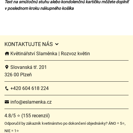
Text na smútočnú stuhu alebo kondolenčnú kartičku môžete doplniť
v poslednom kroku nákupného košíka
KONTAKTUJTE NÁS
Květinářství Slaměnka | Rozvoz květin
Slovanská tř. 201
326 00 Plzeň
+420 604 618 224
info@eslamenka.cz
4.8/5 ⭐ (155 recenzií)
Odporučil by zákazník kvetinárstvo po dokončení objednávky? ÁNO = 5⭐,
NIE = 1⭐