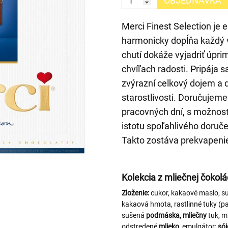
OBJEDNÁVKA
Merci Finest Selection je
harmonicky dopĺňa každý
chutí dokáže vyjadriť úpr
chvíľach radosti. Pripája s
zvýrazní celkový dojem a 
starostlivosti. Doručujeme
pracovných dní, s možnos
istotu spoľahlivého doruč
Takto zostáva prekvapeni
Kolekcia z mliečnej čokol
Zloženie:
cukor, kakaové maslo, s
kakaová hmota, rastlinné tuky (p
sušená
podmáska, mliečny
tuk, m
odstredené
mlieko
, emulgátor:
sój