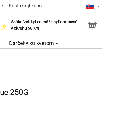
ie
|
Kontaktujte nás
Akákoľvek kytica môže byť doručená
v okruhu 58 km
Darčeky ku kvetom
lue 250G