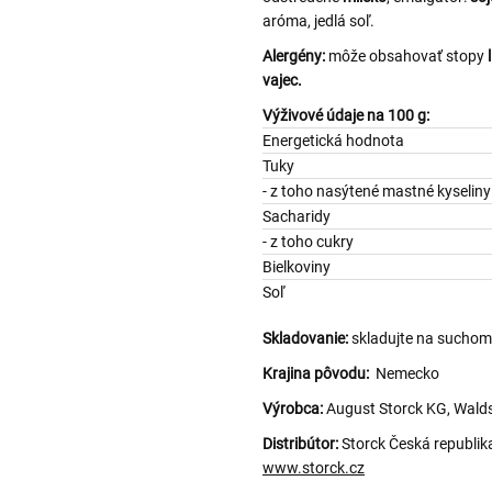
aróma, jedlá soľ.
Alergény:
môže obsahovať stopy
vajec.
Výživové údaje na 100 g:
Energetická hodnota
Tuky
- z toho nasýtené mastné k
Sacharidy
- z toho cukry
Bielkoviny
Soľ
Skladovanie:
skladujte na suchom
Krajina pôvodu:
Nemecko
Výrobca:
August Storck KG, Walds
Distribútor:
Storck Česká republik
www.storck.cz