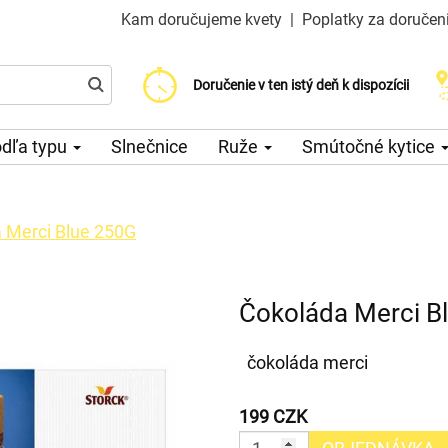
Kam doručujeme kvety
|
Poplatky za doručen
Vyberte si dátum doručenia
Doručenie v ten istý deň k dispozícii
Poplatok za doručenie od 200 CZK
dľa typu
Slnečnice
Ruže
Smútočné kytice
 Merci Blue 250G
Čokoláda Merci B
čokoláda merci
199 CZK