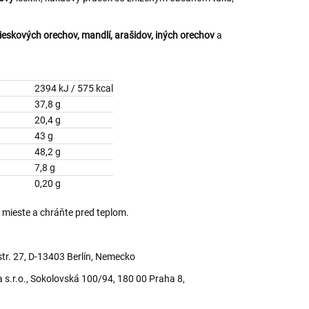
lieskových orechov, mandlí, arašidov, iných orechov
a
2394 kJ / 575 kcal
37,8 g
yseliny
20,4 g
43 g
48,2 g
7,8 g
0,20 g
 mieste a chráňte pred teplom.
tr. 27, D-13403 Berlín, Nemecko
a s.r.o., Sokolovská 100/94, 180 00 Praha 8,