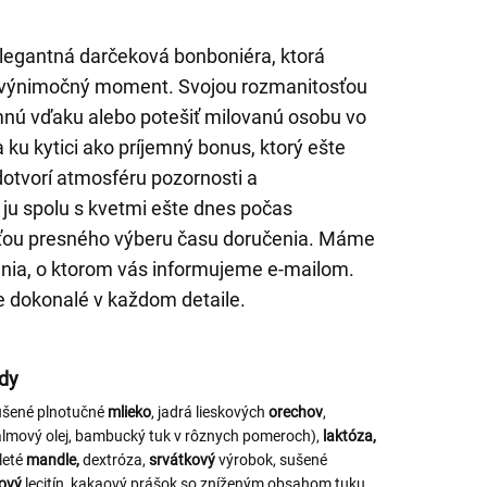
 elegantná darčeková bonboniéra, ktorá
 výnimočný moment. Svojou rozmanitosťou
imnú vďaku alebo potešiť milovanú osobu vo
a ku kytici ako príjemný bonus, ktorý ešte
dotvorí atmosféru pozornosti a
 ju spolu s kvetmi ešte dnes počas
ťou presného výberu času doručenia. Máme
enia, o ktorom vás informujeme e-mailom.
e dokonalé v každom detaile.
ády
ušené plnotučné
mlieko
, jadrá lieskových
orechov
,
almový olej, bambucký tuk v rôznych pomeroch),
laktóza,
leté
mandle,
dextróza,
srvátkový
výrobok, sušené
ový
lecitín, kakaový prášok so zníženým obsahom tuku,