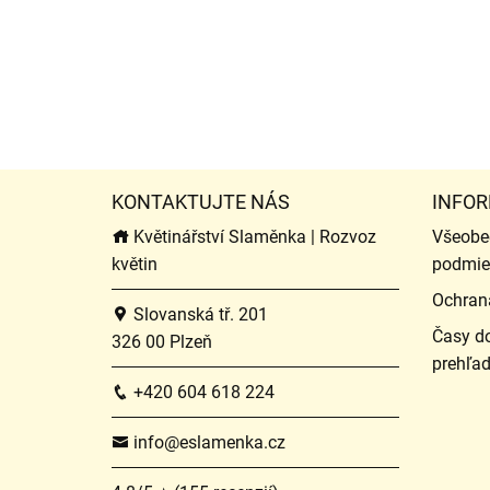
KONTAKTUJTE NÁS
INFOR
Květinářství Slaměnka | Rozvoz
Všeobe
květin
podmie
Ochran
Slovanská tř. 201
Časy do
326 00 Plzeň
prehľa
+420 604 618 224
info@eslamenka.cz