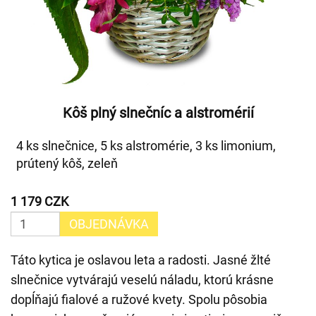
Kôš plný slnečníc a alstromérií
4 ks slnečnice, 5 ks alstromérie, 3 ks limonium,
prútený kôš, zeleň
1 179 CZK
OBJEDNÁVKA
Táto kytica je oslavou leta a radosti. Jasné žlté
slnečnice vytvárajú veselú náladu, ktorú krásne
dopĺňajú fialové a ružové kvety. Spolu pôsobia