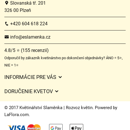
Slovanská tř. 201
326 00 Plzeň
+420 604 618 224
info@eslamenka.cz
4.8/5 ⭐ (155 recenzií)
Odporučil by zákazník kvetinárstvo po dokončení objednávky? ÁNO = 5⭐,
NIE = 1⭐
INFORMÁCIE PRE VÁS
Všeobecné obchodné podmienky
DORUČENIE KVETOV
Ochrana osobných údajov
Poplatky za doručenie
Časy doručenia kvetov – prehľad možností
© 2017 Květinářství Slaměnka | Rozvoz květin. Powered by
Kam doručujeme kvety
LaFlora.com
.
Súbory cookie
Kontaktujte nás