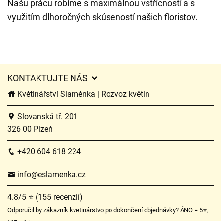
Našu prácu robíme s maximálnou vstřícností a s
využitím dlhoročných skúseností našich floristov.
KONTAKTUJTE NÁS
Květinářství Slaměnka | Rozvoz květin
Slovanská tř. 201
326 00 Plzeň
+420 604 618 224
info@eslamenka.cz
4.8/5 ⭐ (155 recenzií)
Odporučil by zákazník kvetinárstvo po dokončení objednávky? ÁNO = 5⭐,