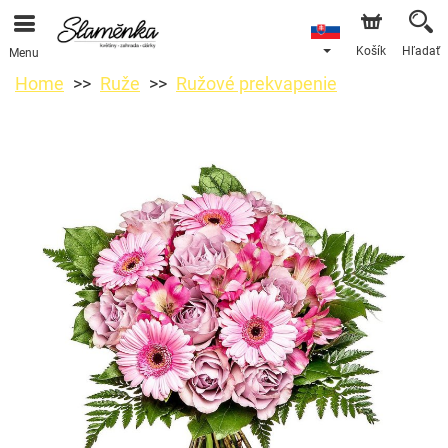
Košík
Hľadať
Menu
Home
Ruže
Ružové prekvapenie