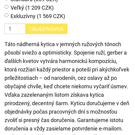
Veľký (1 209 CZK)
Exkluzívny (1 569 CZK)
OBJEDNÁVKA
Táto nádherná kytica v jemných ružových tónoch
pôsobí sviežo a optimisticky. Spojenie ruží, gerber a
ďalších kvetov vytvára harmonickú kompozíciu,
ktorá rozžiari každý priestor a poteší pri akýchkoľvek
príležitostiach – od narodenín, cez oslavy až po
obyčajné chvíle, keď chcete niekomu vyčariť úsmev.
Vďaka zazelenaným listom získava kytica
prirodzený, decentný šarm. Kyticu doručujeme v deň
objednávky počas pracovných dní s možnosťou
zvoliť si presný čas doručenia. Garantujeme istotu
doručenia a vždy zasielame potvrdenie e-mailom.