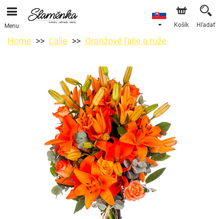
Košík
Hľadať
Menu
Home
Ľalie
Oranžové ľalie a ruže