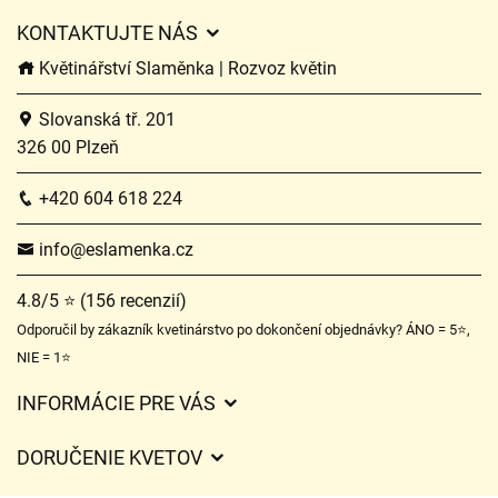
KONTAKTUJTE NÁS
Květinářství Slaměnka | Rozvoz květin
Slovanská tř. 201
326 00 Plzeň
+420 604 618 224
info@eslamenka.cz
4.8/5 ⭐ (156 recenzií)
Odporučil by zákazník kvetinárstvo po dokončení objednávky? ÁNO = 5⭐,
NIE = 1⭐
INFORMÁCIE PRE VÁS
Všeobecné obchodné podmienky
DORUČENIE KVETOV
Ochrana osobných údajov
Poplatky za doručenie