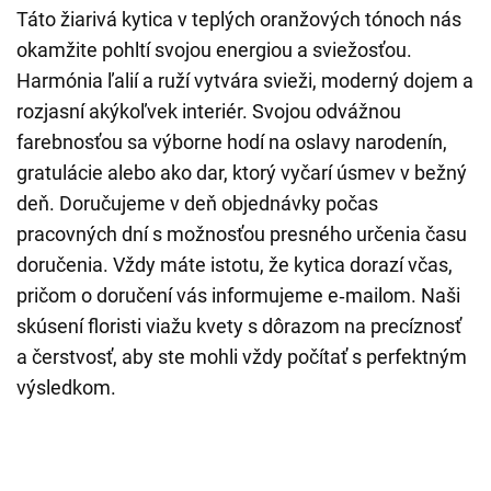
Táto žiarivá kytica v teplých oranžových tónoch nás
okamžite pohltí svojou energiou a sviežosťou.
Harmónia ľalií a ruží vytvára svieži, moderný dojem a
rozjasní akýkoľvek interiér. Svojou odvážnou
farebnosťou sa výborne hodí na oslavy narodenín,
gratulácie alebo ako dar, ktorý vyčarí úsmev v bežný
deň. Doručujeme v deň objednávky počas
pracovných dní s možnosťou presného určenia času
doručenia. Vždy máte istotu, že kytica dorazí včas,
pričom o doručení vás informujeme e‑mailom. Naši
skúsení floristi viažu kvety s dôrazom na precíznosť
a čerstvosť, aby ste mohli vždy počítať s perfektným
výsledkom.