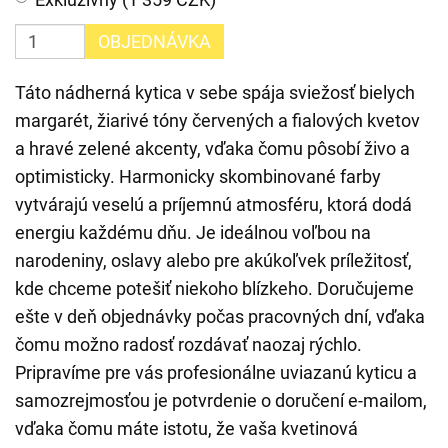
OBJEDNÁVKA
Táto nádherná kytica v sebe spája sviežosť bielych
margarét, žiarivé tóny červených a fialových kvetov
a hravé zelené akcenty, vďaka čomu pôsobí živo a
optimisticky. Harmonicky skombinované farby
vytvárajú veselú a príjemnú atmosféru, ktorá dodá
energiu každému dňu. Je ideálnou voľbou na
narodeniny, oslavy alebo pre akúkoľvek príležitosť,
kde chceme potešiť niekoho blízkeho. Doručujeme
ešte v deň objednávky počas pracovných dní, vďaka
čomu možno radosť rozdávať naozaj rýchlo.
Pripravíme pre vás profesionálne uviazanú kyticu a
samozrejmosťou je potvrdenie o doručení e-mailom,
vďaka čomu máte istotu, že vaša kvetinová