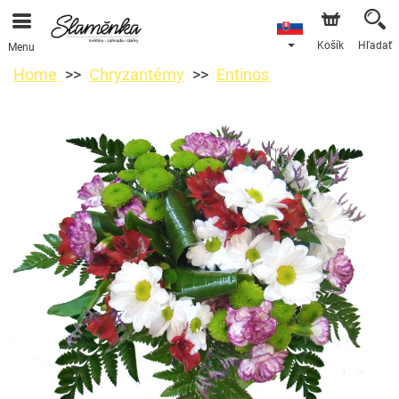
Košík
Hľadať
Menu
Home
Chryzantémy
Entinos