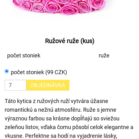
Ružové ruže (kus)
počet stoniek
ruže
počet stoniek (99 CZK)
OBJEDNÁVKA
Táto kytica z ružových ruží vytvára úžasne
romantickú a nežnú atmosféru. Ruže s jemne
výraznou farbou sa krásne dopĺňajú so sviežou
zeleňou listov, vďaka čomu pôsobí celok elegantne a
vkusne. Perfektne sa hodí na vyjadrenie lásky,