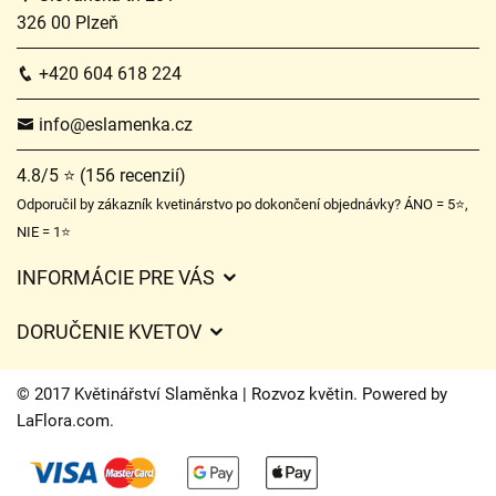
326 00 Plzeň
+420 604 618 224
info@eslamenka.cz
4.8/5 ⭐ (156 recenzií)
Odporučil by zákazník kvetinárstvo po dokončení objednávky? ÁNO = 5⭐,
NIE = 1⭐
INFORMÁCIE PRE VÁS
Všeobecné obchodné podmienky
DORUČENIE KVETOV
Ochrana osobných údajov
Poplatky za doručenie
Časy doručenia kvetov – prehľad možností
© 2017 Květinářství Slaměnka | Rozvoz květin. Powered by
Kam doručujeme kvety
LaFlora.com
.
Súbory cookie
Kontaktujte nás