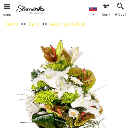
Košík
Hľadať
Menu
Home
Ľalie
Anturium a ľalie