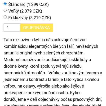
Štandard (1 399 CZK)
Veľký (2 079 CZK)
Exkluzívny (3 219 CZK)
OBJEDNÁVKA
Táto exkluzívna kytica nás oslovuje čerstvou
kombináciou elegantných bielych ľalií, nevšedných
antúrií a originálnych zelených chryzantém.
Moderné aranžovanie podčiarkujú lesklé listy a
drobné kvety, ktoré spolu vytvárajú sviežu,
harmonickú atmosféru. Vďaka zaujímavým tvarom a
jedinečnému kontrastu farieb je táto kytica skvelou
voľbou na oslavy, výročia alebo ako štýlové
prekvapenie pre výnimočnú osobu. Kyticu
doručujeme v deň objednávky počas pracovných dní,
s možnosťou presne určeného času doručenia. Naši